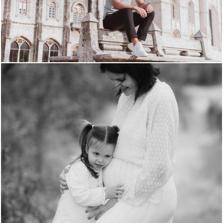
332
0
218
0