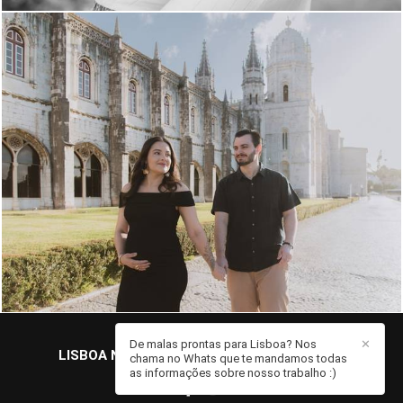
268
0
De malas prontas para Lisboa? Nos
✕
LISBOA NA MALA | FOTOGRAFIA
/
CONTATO
chama no Whats que te mandamos todas
as informações sobre nosso trabalho :)