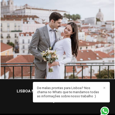
958
0
De malas prontas para Lisboa? Nos
✕
LISBOA NA MALA | FOTOGRAFIA
/
CONTATO
chama no Whats que te mandamos todas
as informações sobre nosso trabalho :)