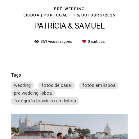
PRÉ-WEDDING
LISBOA | PORTUGAL
15/OUTUBRO/2025
PATRÍCIA & SAMUEL
351
visualizações
0
curtidas
Tags
wedding
fotos de casal
fotos em lisboa
pre wedding lisboa
fotógrafo brasileiro em lisboa